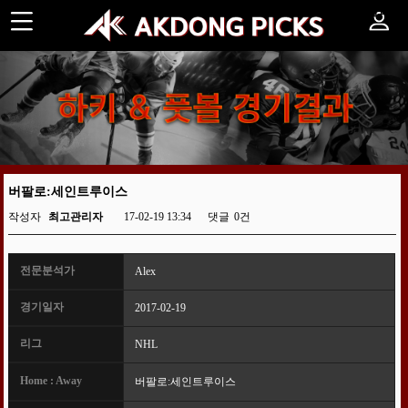
하키&풋볼 경기결과
버팔로:세인트루이스
작성자
최고관리자
17-02-19 13:34
댓글
0건
전문분석가
Alex
경기일자
2017-02-19
리그
NHL
Home : Away
버팔로:세인트루이스