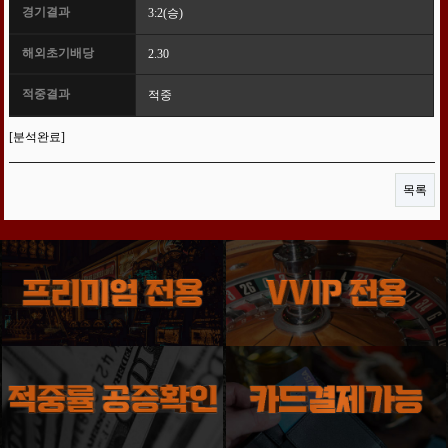
경기결과
3:2(승)
해외초기배당
2.30
적중결과
적중
[분석완료]
목록