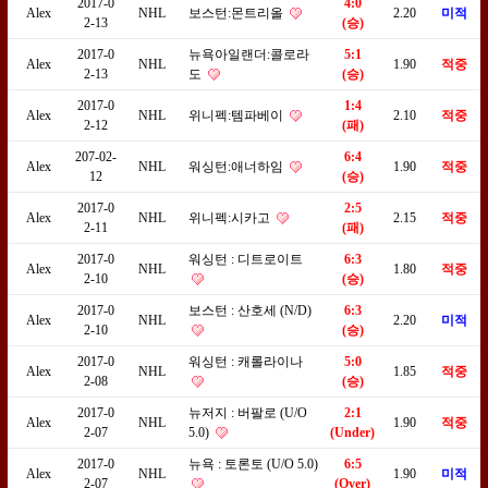
2017-0
4:0
Alex
NHL
보스턴:몬트리올
2.20
미적
2-13
(승)
2017-0
뉴욕아일랜더:콜로라
5:1
Alex
NHL
1.90
적중
2-13
도
(승)
2017-0
1:4
Alex
NHL
위니펙:템파베이
2.10
적중
2-12
(패)
207-02-
6:4
Alex
NHL
워싱턴:애너하임
1.90
적중
12
(승)
2017-0
2:5
Alex
NHL
위니펙:시카고
2.15
적중
2-11
(패)
2017-0
워싱턴 : 디트로이트
6:3
Alex
NHL
1.80
적중
2-10
(승)
2017-0
보스턴 : 산호세 (N/D)
6:3
Alex
NHL
2.20
미적
2-10
(승)
2017-0
워싱턴 : 캐롤라이나
5:0
Alex
NHL
1.85
적중
2-08
(승)
2017-0
뉴저지 : 버팔로 (U/O
2:1
Alex
NHL
1.90
적중
2-07
5.0)
(Under)
2017-0
뉴욕 : 토론토 (U/O 5.0)
6:5
Alex
NHL
1.90
미적
2-07
(Over)