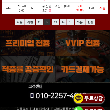
2017-0
워싱턴 : LA킹스 (U/O
5:0
Alex
NHL
1.90
적중
2-06
5.0)
(적특)
처음
이전
11
12
13
14
15
다음
맨끝
악동픽스 ㅣ 대표 : 안창대 ㅣ 사업자등록번호 : 867-81-02263