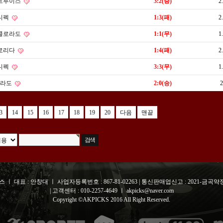
트루이스
3:2(승)
2
니펙
1:3(패)
2
콜로라도
1:1(무)
1
로리다
1:4(패)
2
니펙
3:3(무)
1
로라도
2:0(승)
2
3
14
15
16
17
18
19
20
다음
맨끝
 ㅣ 대표 : 안창대 ㅣ 사업자등록번호 : 867-81-02263 | 통신판매업신고 : 2021-금곡약정
| 고객센터 : 010-2257-4649 ㅣ akpicks@naver.com
Copyright ©AKPICKS 2016 All Right Reserved.