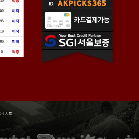
.30
적중
.00
미적
.95
미적
.10
미적
.90
미적
.0
적중
-100호