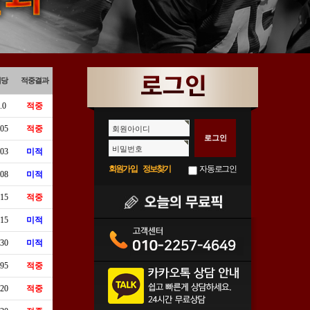
배당
적중결과
.0
적중
.05
적중
회원아이디
비밀번호
.03
미적
회원가입
정보찾기
자동로그인
.08
미적
.15
적중
.15
미적
.30
미적
.95
적중
.20
적중