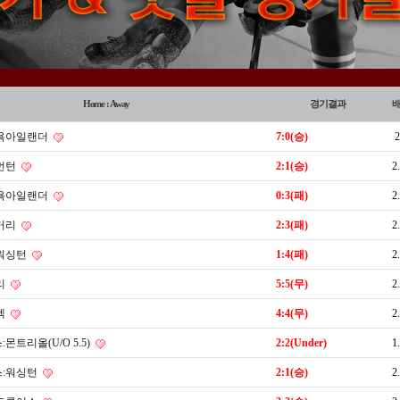
Home : Away
경기결과
욕아일랜더
7:0(승)
2
먼턴
2:1(승)
2
욕아일랜더
0:3(패)
2
거리
2:3(패)
2
워싱턴
1:4(패)
2
리
5:5(무)
2
펙
4:4(무)
2
몬트리올(U/O 5.5)
2:2(Under)
1
:워싱턴
2:1(승)
2