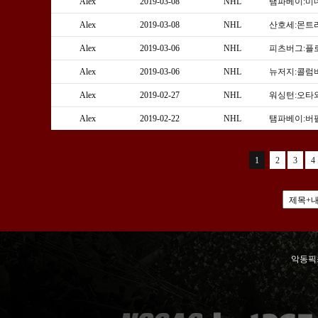
Alex
2019-03-08
NHL
탬파베이:미
Alex
2019-03-08
NHL
산호세:몬트
Alex
2019-03-06
NHL
피츠버그:플
Alex
2019-03-06
NHL
뉴저지:콜럼
Alex
2019-02-27
NHL
워싱턴:오타
Alex
2019-02-22
NHL
탬파베이:버
1
2
3
4
악동픽스