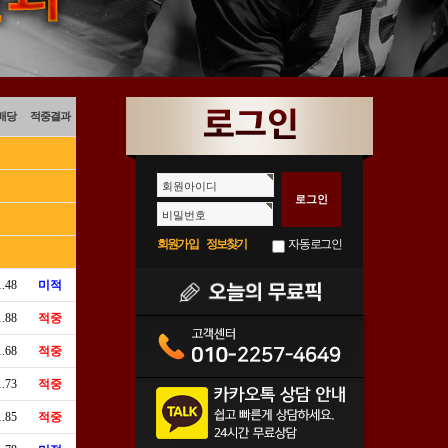
배당
적중결과
회원아이디
비밀번호
회원가입
정보찾기
자동로그인
1.48
미적
1.88
적중
1.68
적중
1.73
적중
1.85
적중