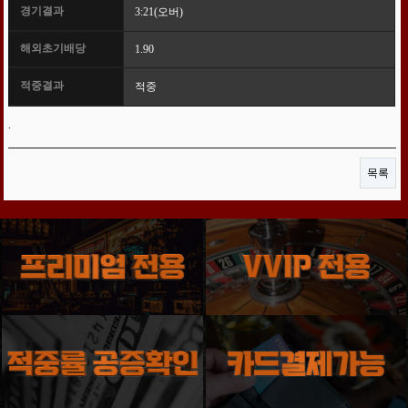
경기결과
3:21(오버)
해외초기배당
1.90
적중결과
적중
.
목록