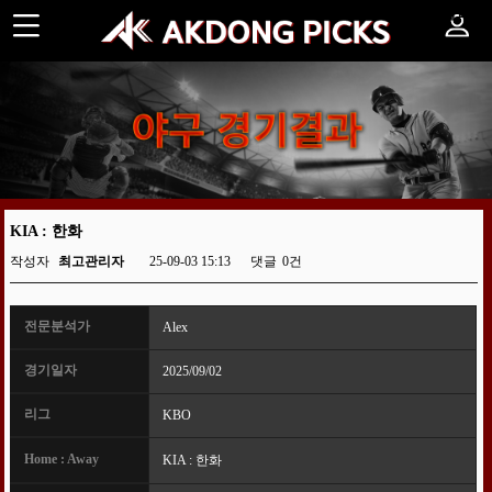
야구 경기결과
KIA : 한화
작성자
최고관리자
25-09-03 15:13
댓글
0건
전문분석가
Alex
경기일자
2025/09/02
리그
KBO
Home : Away
KIA : 한화